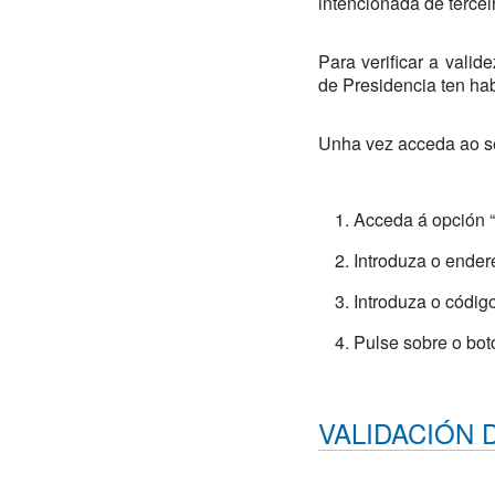
intencionada de tercei
Para verificar a valid
de Presidencia ten habi
Unha vez acceda ao ser
Acceda á opción “
Introduza o ende
Introduza o códig
Pulse sobre o botó
VALIDACIÓN