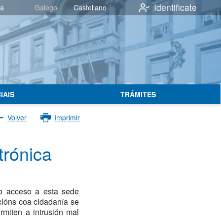
Identificate
va
Galego
Castellano
IAIS
TRÁMITES
Volver
Imprimir
trónica
 o acceso a esta sede
acións coa cidadanía se
rmiten a intrusión mal