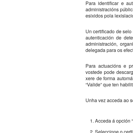
Para identificar e au
administracións públic
esixidos pola lexislaci
Un certificado de selo 
autenticación de det
administración, organ
delegada para os efec
Para actuacións e pr
vostede pode descarg
xere de forma automát
“Valide” que ten habili
Unha vez acceda ao ser
Acceda á opción “v
Seleccione o cert