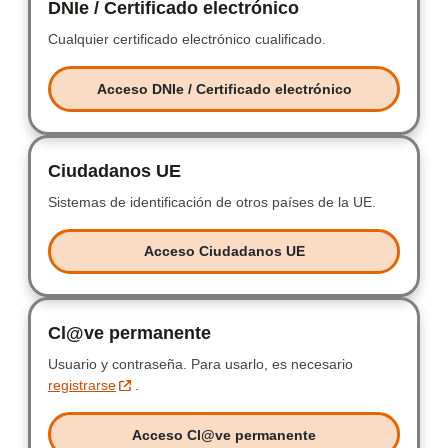
DNIe / Certificado electrónico
DNIe / Certificad
Cualquier certificado electrónico cualificado.
Cualquier certificad
Acceso DNIe / Certificado electrónico
Acceso DNIe / Certificado electr
Ciudadanos UE
Ciudadanos UE
Sistemas de identificación de otros países de la UE.
Sistemas de
Acceso Ciudadanos UE
Acceso Ciudadanos UE
Cl@ve permanente
Clave permanente
Usuario y contraseña.
Usuario y contraseña.
Para usarlo, es necesario
registrarse
.
Acceso Cl@ve permanente
Acceso Clave permanente