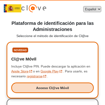
Plataforma de identificación para las
Administraciones
Seleccione el método de identificación de Cl@ve
Seleccione
NOVEDAD
Cl@ve Móvil
Clave Móvil
Incluye Cl@ve PIN.
Incluye Clave PIN.
Puede descargar la aplicación en
Apple Store
o en
Google Play
.
Para usarlo, es
necesario
registrarse
.
Acceso Cl@ve Móvil
Acceso Clave Móvil