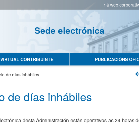
Ir á web corporati
Sede electrónica
No hay subtitulo
 VIRTUAL CONTRIBUÍNTE
PUBLICACIÓNS OFIC
io de días inhábiles
o de días inhábiles
ectrónica desta Administración están operativos as 24 horas d