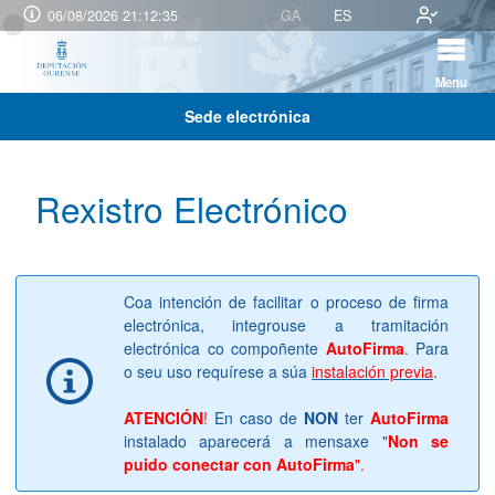
06/08/2026 21:12:36
GA
ES
Menu
Sede electrónica
Rexistro Electrónico
Coa intención de facilitar o proceso de firma
electrónica, integrouse a tramitación
electrónica co compoñente
AutoFirma
. Para
o seu uso requírese a súa
instalación previa
.
ATENCIÓN
!
En caso de
NON
ter
AutoFirma
instalado aparecerá a mensaxe "
Non se
puido conectar con AutoFirma
".